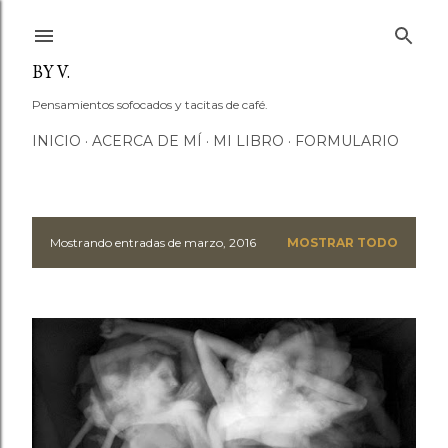
Ir al contenido principal
BY V.
Pensamientos sofocados y tacitas de café.
INICIO
ACERCA DE MÍ
MI LIBRO
FORMULARIO
Mostrando entradas de marzo, 2016
MOSTRAR TODO
E
n
t
r
a