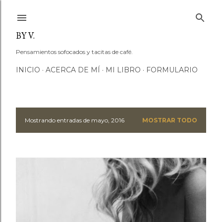
Ir al contenido principal
BY V.
Pensamientos sofocados y tacitas de café.
INICIO
ACERCA DE MÍ
MI LIBRO
FORMULARIO
Mostrando entradas de mayo, 2016
MOSTRAR TODO
E
n
t
r
a