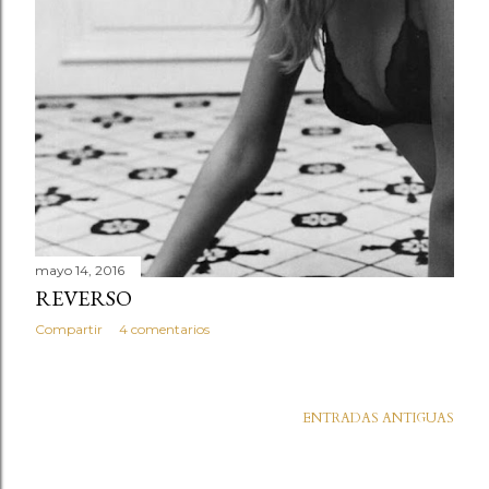
d
a
s
mayo 14, 2016
REVERSO
Compartir
4 comentarios
ENTRADAS ANTIGUAS