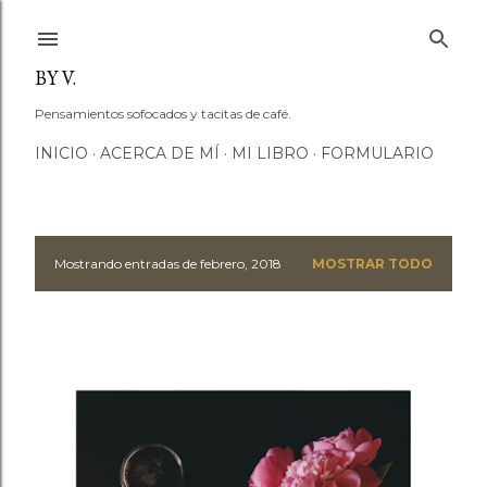
Ir al contenido principal
BY V.
Pensamientos sofocados y tacitas de café.
INICIO
ACERCA DE MÍ
MI LIBRO
FORMULARIO
Mostrando entradas de febrero, 2018
MOSTRAR TODO
E
n
t
r
a