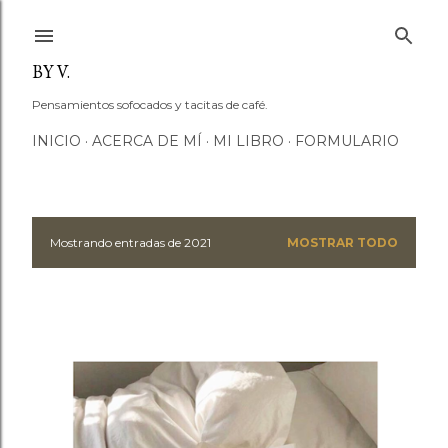
Ir al contenido principal
BY V.
Pensamientos sofocados y tacitas de café.
INICIO
ACERCA DE MÍ
MI LIBRO
FORMULARIO
Mostrando entradas de 2021
MOSTRAR TODO
E
n
t
r
a