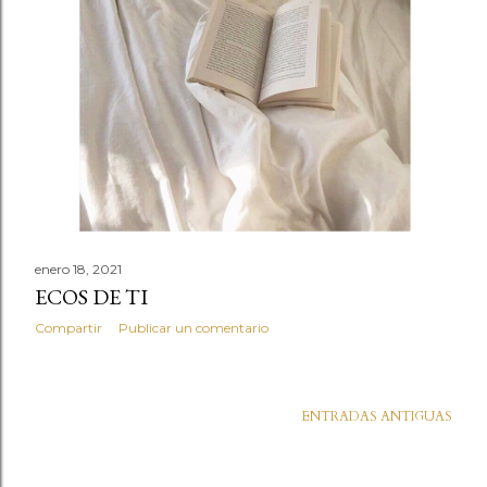
d
a
s
enero 18, 2021
ECOS DE TI
Compartir
Publicar un comentario
ENTRADAS ANTIGUAS