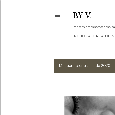
BY V.
Pensamientos sofocados y tac
INICIO
ACERCA DE M
Mostrando entradas de 2020
E
n
t
r
a