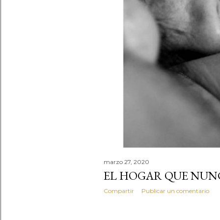
d
a
s
marzo 27, 2020
EL HOGAR QUE NUNC
Compartir
Publicar un comentario