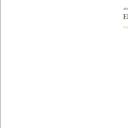
abr
E
Co