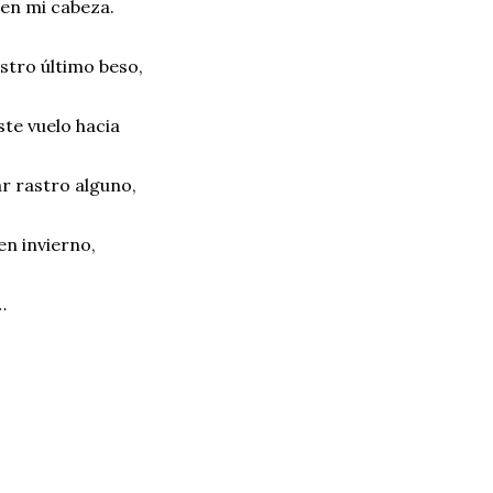
en mi cabeza.
stro último beso,
te vuelo hacia
r rastro alguno,
en invierno,
…