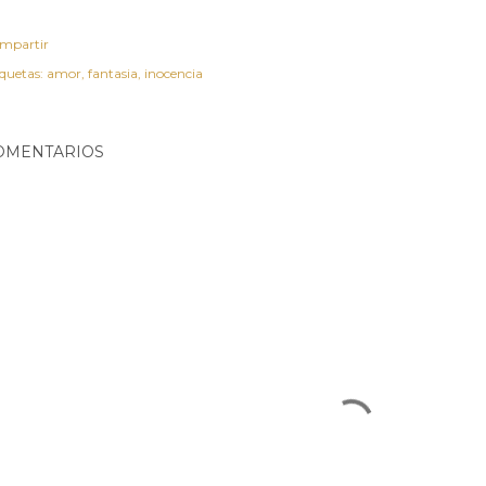
mpartir
iquetas:
amor
fantasia
inocencia
OMENTARIOS