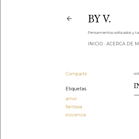
BY V.
Pensamientos sofocados y tac
INICIO
ACERCA DE M
Compartir
oc
I
Etiquetas
amor
fantasia
inocencia